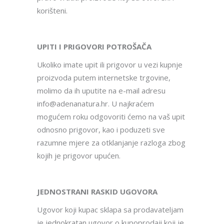
korišteni.
UPITI I PRIGOVORI POTROŠAČA
Ukoliko imate upit ili prigovor u vezi kupnje
proizvoda putem internetske trgovine,
molimo da ih uputite na e-mail adresu
info@adenanatura.hr. U najkraćem
mogućem roku odgovoriti ćemo na vaš upit
odnosno prigovor, kao i poduzeti sve
razumne mjere za otklanjanje razloga zbog
kojih je prigovor upućen.
JEDNOSTRANI RASKID UGOVORA
Ugovor koji kupac sklapa sa prodavateljam
je jednokratan ugovor o kupoprodaji koji je