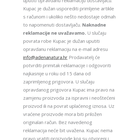
uputiti opravdanu reklamaciju dostavljaču.
Kupac je dužan usporediti primljene artikle
s računom i ukoliko nešto nedostaje odmah
to napomenuti dostavljaču.
Naknadne
reklamacije ne uvažavamo.
U slučaju
povrata robe Kupac je dužan uputiti
opravdanu reklamaciju na e-mail adresu
info@adenanatura.hr
Prodavatelj će
potvrditi primitak reklamacije i odgovoriti
najkasnije u roku od 15 dana od
zaprimljenog prigovora. U slučaju
opravdanog prigovora Kupac ima pravo na
zamjenu proizvoda za ispravni i neoštećeni
proizvod ili na povrat uplaćenog iznosa. Uz
vraćene proizvode mora biti priložen
originalan račun. Bez navedenog
reklamacija neće bit uvažena. Kupac nema
pravo vratiti proizvode koji su otvoreni i