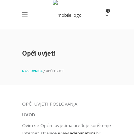
0
Opći uvjeti
NASLOVNICA
OPĆI UVJETI
OPĆI UVJETI POSLOVANJA
UVOD
Ovim se Općim uvjetima uređuje korištenje
Internet stranice
www.adenanatura.
hr i