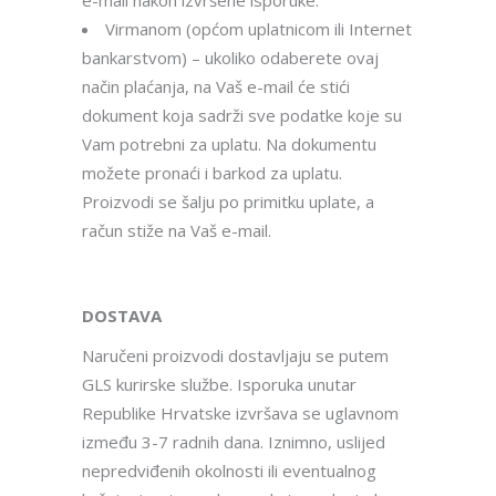
e-mail nakon izvršene isporuke.
Virmanom (općom uplatnicom ili Internet
bankarstvom) – ukoliko odaberete ovaj
način plaćanja, na Vaš e-mail će stići
dokument koja sadrži sve podatke koje su
Vam potrebni za uplatu. Na dokumentu
možete pronaći i barkod za uplatu.
Proizvodi se šalju po primitku uplate, a
račun stiže na Vaš e-mail.
DOSTAVA
Naručeni proizvodi dostavljaju se putem
GLS kurirske službe. Isporuka unutar
Republike Hrvatske izvršava se uglavnom
između 3-7 radnih dana. Iznimno, uslijed
nepredviđenih okolnosti ili eventualnog