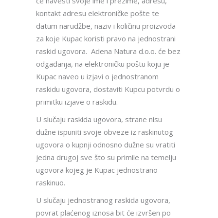
će navesti svoje ime i prezime, adresu,
kontakt adresu elektroničke pošte te
datum narudžbe, naziv i količinu proizvoda
za koje Kupac koristi pravo na jednostrani
raskid ugovora. Adena Natura d.o.o. će bez
odgađanja, na elektroničku poštu koju je
Kupac naveo u izjavi o jednostranom
raskidu ugovora, dostaviti Kupcu potvrdu o
primitku izjave o raskidu.
U slučaju raskida ugovora, strane nisu
dužne ispuniti svoje obveze iz raskinutog
ugovora o kupnji odnosno dužne su vratiti
jedna drugoj sve što su primile na temelju
ugovora kojeg je Kupac jednostrano
raskinuo.
U slučaju jednostranog raskida ugovora,
povrat plaćenog iznosa bit će izvršen po