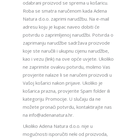
odabrani proizvod se sprema u košaricu.
Roba se smatra naručenom kada Adena
Natura d.o.o. zaprimi narudžbu. Na e-mail
adresu koju je kupac naveo dobiti će
potvrdu o zaprimljenoj narudžbi. Potvrda o
zaprimanju narudžbe sadržava proizvode
koje ste naručili i ukupnu cijenu narudžbe,
kao i vezu (link) na ove opće uvjete. Ukoliko
ne zaprimite ovakvu potvrdu, molimo Vas
provjerite nalaze li se naručeni proizvodi u
Vašoj košarici nakon prijave. Ukoliko je
košarica prazna, provjerite Spam folder ili
kategoriju Promocije. U slučaju da ne
možete pronaći potvrdu, kontaktirajte nas
na info@adenanatura.hr.
Ukoliko Adena Natura d.o.o. nije u
mogućnosti isporučiti neki od proizvoda,