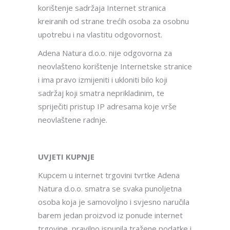
korištenje sadržaja Internet stranica
kreiranih od strane trećih osoba za osobnu
upotrebu i na vlastitu odgovornost.
Adena Natura d.o.o. nije odgovorna za
neovlašteno korištenje Internetske stranice
i ima pravo izmijeniti i ukloniti bilo koji
sadržaj koji smatra neprikladinim, te
spriječiti pristup IP adresama koje vrše
neovlaštene radnje.
UVJETI KUPNJE
Kupcem u internet trgovini tvrtke Adena
Natura d.o.o. smatra se svaka punoljetna
osoba koja je samovoljno i svjesno naručila
barem jedan proizvod iz ponude internet
trgovine, pravilno ispunila tražene podatke i