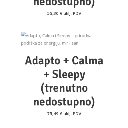
nedostupno)
55,30
€
uklj. PDV
DODAJ U KOŠARICU
Adapto + Calma
+ Sleepy
(trenutno
nedostupno)
75,49
€
uklj. PDV