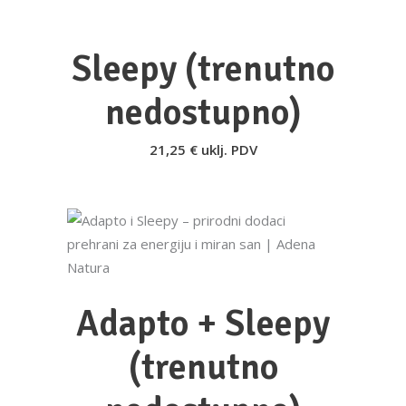
DODAJ U KOŠARICU
Sleepy (trenutno
nedostupno)
21,25
€
uklj. PDV
DODAJ U KOŠARICU
Adapto + Sleepy
(trenutno