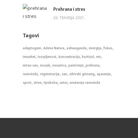
Prehrana i stres
26. TRAVNJA 2021.
Tagovi
adaptogeni
Adena Natura
ashwaganda
energija
fokus
imunitet
iscrpljenost
koncentracija
kortizol
mir
miran san
mozak
nesanica
pamćenje
prehrana
ravnoteža
regeneracija
san
sibirski ginseng
spavanje
sport
stres
tjeskoba
umor
unutarnja ravnoteža