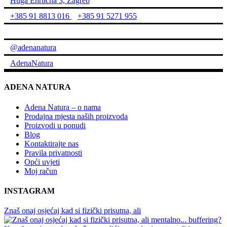
Huga Ehrlicha 3, Zagreb
+385 91 8813 016
+385 91 5271 955
info@adenanatura.hr
@adenanatura
AdenaNatura
ADENA NATURA
Adena Natura – o nama
Prodajna mjesta naših proizvoda
Proizvodi u ponudi
Blog
Kontaktirajte nas
Pravila privatnosti
Opći uvjeti
Moj račun
INSTAGRAM
Znaš onaj osjećaj kad si fizički prisutna, ali