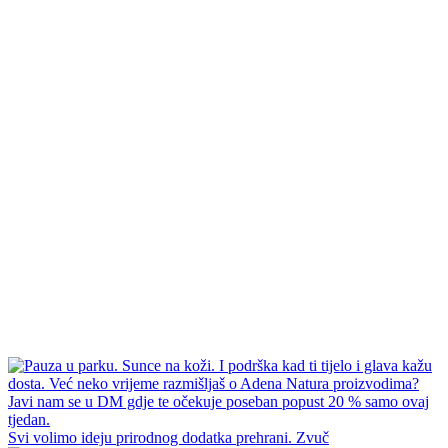
Svi volimo ideju prirodnog dodatka prehrani. Zvuč