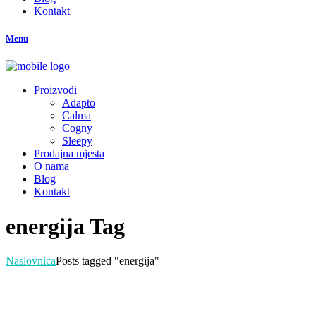
Kontakt
Menu
Proizvodi
Adapto
Calma
Cogny
Sleepy
Prodajna mjesta
O nama
Blog
Kontakt
energija Tag
Naslovnica
Posts tagged "energija"