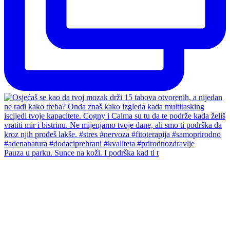
Pauza u parku. Sunce na koži. I podrška kad ti t