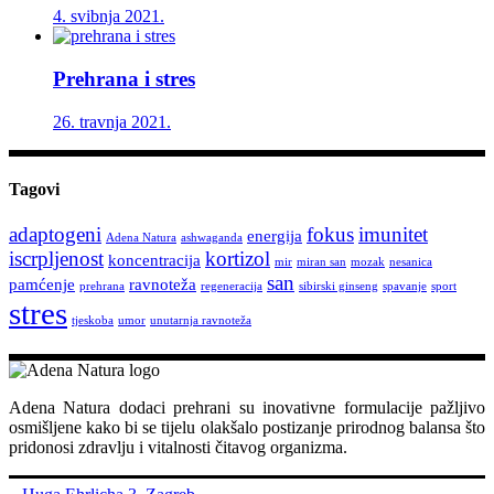
4. svibnja 2021.
Prehrana i stres
26. travnja 2021.
Tagovi
adaptogeni
fokus
imunitet
energija
Adena Natura
ashwaganda
iscrpljenost
kortizol
koncentracija
mir
miran san
mozak
nesanica
san
pamćenje
ravnoteža
prehrana
regeneracija
sibirski ginseng
spavanje
sport
stres
tjeskoba
umor
unutarnja ravnoteža
Adena Natura dodaci prehrani su inovativne formulacije pažljivo
osmišljene kako bi se tijelu olakšalo postizanje prirodnog balansa što
pridonosi zdravlju i vitalnosti čitavog organizma.