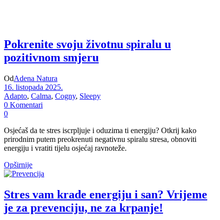
Pokrenite svoju životnu spiralu u
pozitivnom smjeru
Od
Adena Natura
16. listopada 2025.
Adapto
,
Calma
,
Cogny
,
Sleepy
0 Komentari
0
Osjećaš da te stres iscrpljuje i oduzima ti energiju? Otkrij kako
prirodnim putem preokrenuti negativnu spiralu stresa, obnoviti
energiju i vratiti tijelu osjećaj ravnoteže.
Opširnije
Stres vam krade energiju i san? Vrijeme
je za prevenciju, ne za krpanje!