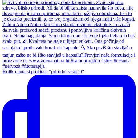
Koliko puta si pročitala “prirodni sastojci”