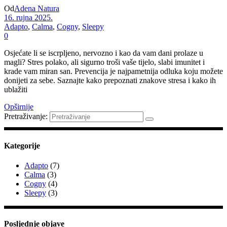
Od
Adena Natura
16. rujna 2025.
Adapto
,
Calma
,
Cogny
,
Sleepy
0
Osjećate li se iscrpljeno, nervozno i kao da vam dani prolaze u
magli? Stres polako, ali sigurno troši vaše tijelo, slabi imunitet i
krade vam miran san. Prevencija je najpametnija odluka koju možete
donijeti za sebe. Saznajte kako prepoznati znakove stresa i kako ih
ublažiti
Opširnije
Pretraživanje:
Kategorije
Adapto
(7)
Calma
(3)
Cogny
(4)
Sleepy
(3)
Posljednje objave