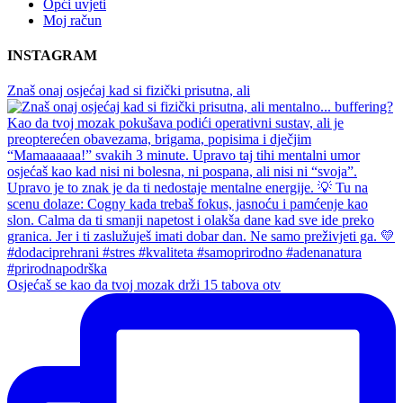
Opći uvjeti
Moj račun
INSTAGRAM
Znaš onaj osjećaj kad si fizički prisutna, ali
Osjećaš se kao da tvoj mozak drži 15 tabova otv