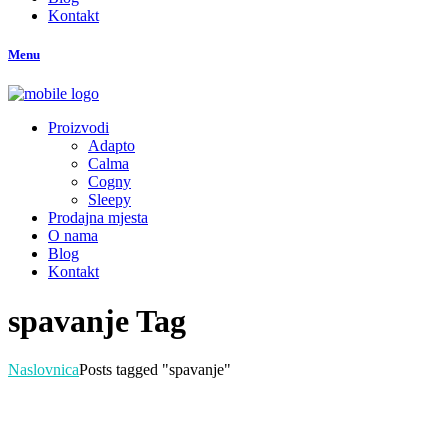
Kontakt
Menu
Proizvodi
Adapto
Calma
Cogny
Sleepy
Prodajna mjesta
O nama
Blog
Kontakt
spavanje Tag
Naslovnica
Posts tagged "spavanje"