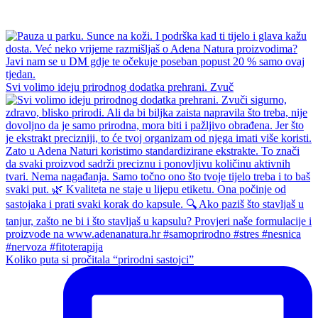
Svi volimo ideju prirodnog dodatka prehrani. Zvuč
Koliko puta si pročitala “prirodni sastojci”