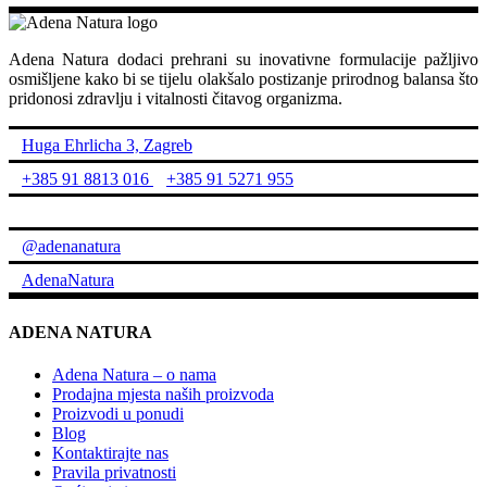
Adena Natura dodaci prehrani su inovativne formulacije pažljivo
osmišljene kako bi se tijelu olakšalo postizanje prirodnog balansa što
pridonosi zdravlju i vitalnosti čitavog organizma.
Huga Ehrlicha 3, Zagreb
+385 91 8813 016
+385 91 5271 955
info@adenanatura.hr
@adenanatura
AdenaNatura
ADENA NATURA
Adena Natura – o nama
Prodajna mjesta naših proizvoda
Proizvodi u ponudi
Blog
Kontaktirajte nas
Pravila privatnosti