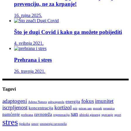
prevenciju, ne za krpanje!
16. rujna 2025.
Što je dugi Covid i kako ga možete pobijediti
4. svibnja 2021.
Prehrana i stres
26. travnja 2021.
Tagovi
adaptogeni
fokus
imunitet
energija
Adena Natura
ashwaganda
iscrpljenost
kortizol
koncentracija
mir
miran san
mozak
nesanica
san
pamćenje
ravnoteža
prehrana
regeneracija
sibirski ginseng
spavanje
sport
stres
tjeskoba
umor
unutarnja ravnoteža